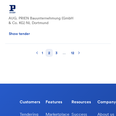
AUG. PRIEN Bauunternehmung (GmbH
& Co. KG) NL Dortmund
Show tender
1
2
3
...
12
Customers
Features
Resources
Company
Tendering
Marketplace
Success
About us