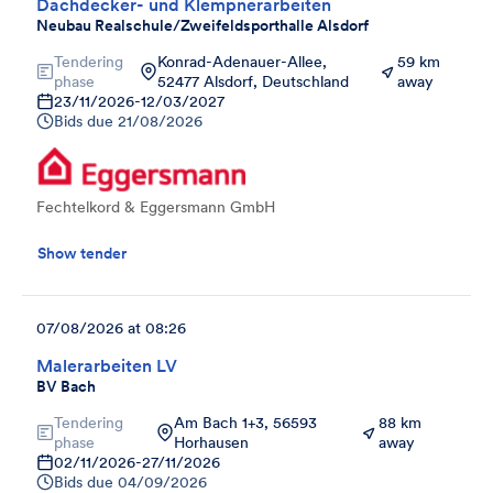
Dachdecker- und Klempnerarbeiten
Neubau Realschule/Zweifeldsporthalle Alsdorf
Tendering
Konrad-Adenauer-Allee,
59 km
phase
52477 Alsdorf, Deutschland
away
23/11/2026
-
12/03/2027
Bids due
21/08/2026
Fechtelkord & Eggersmann GmbH
Show tender
07/08/2026 at 08:26
Malerarbeiten LV
BV Bach
Tendering
Am Bach 1+3, 56593
88 km
phase
Horhausen
away
02/11/2026
-
27/11/2026
Bids due
04/09/2026