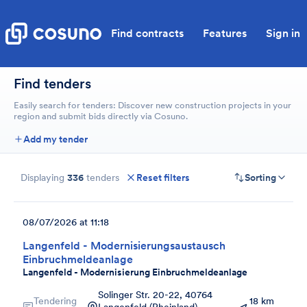
Find contracts
Features
Sign in
Find tenders
Easily search for tenders: Discover new construction projects in your
region and submit bids directly via Cosuno.
Add my tender
Displaying
336
tenders
Reset filters
Sorting
08/07/2026 at 11:18
Langenfeld - Modernisierungsaustausch
Einbruchmeldeanlage
Langenfeld - Modernisierung Einbruchmeldeanlage
Solinger Str. 20-22, 40764
Tendering
18 km
Langenfeld (Rheinland),