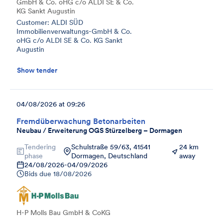
GmbH & Co. oHG c/o ALDI SE & Co.
KG Sankt Augustin
Customer: ALDI SÜD
Immobilienverwaltungs-GmbH & Co.
oHG c/o ALDI SE & Co. KG Sankt
Augustin
Show tender
04/08/2026 at 09:26
Fremdüberwachung Betonarbeiten
Neubau / Erweiterung OGS Stürzelberg – Dormagen
Tendering
Schulstraße 59/63, 41541
24 km
phase
Dormagen, Deutschland
away
24/08/2026
-
04/09/2026
Bids due
18/08/2026
H-P Molls Bau GmbH & CoKG