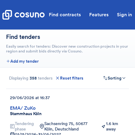
Find contracts
Features
Sign in
Find tenders
Easily search for tenders: Discover new construction projects in your
region and submit bids directly via Cosuno.
Add my tender
Displaying
358
tenders
Reset filters
Sorting
29/06/2026 at 16:37
EMA/ ZuKo
Stammhaus Köln
Tendering
Sachsenring 75, 50677
1.6 km
phase
Köln, Deutschland
away
01/11/2026
-
31/05/2027