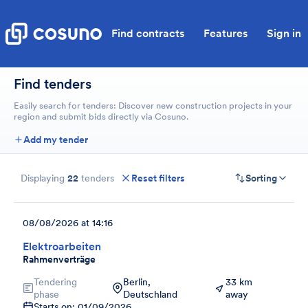
Find contracts
Features
Sign in
Find tenders
Easily search for tenders: Discover new construction projects in your
region and submit bids directly via Cosuno.
Add my tender
Displaying
22
tenders
Reset filters
Sorting
08/08/2026 at 14:16
Elektroarbeiten
Rahmenverträge
Tendering
Berlin,
33 km
phase
Deutschland
away
Starts on: 01/09/2026