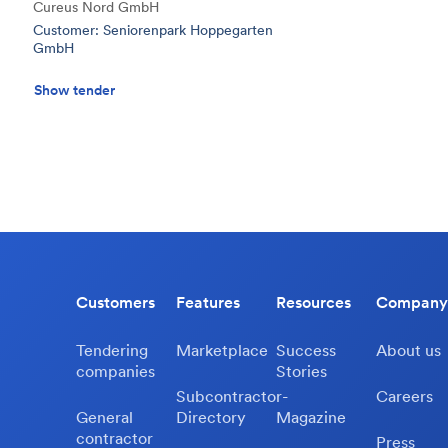
Cureus Nord GmbH
Customer: Seniorenpark Hoppegarten
GmbH
Show tender
Customers
Features
Resources
Company
Tendering
Marketplace
Success
About us
companies
Stories
Subcontractor-
Careers
General
Directory
Magazine
contractor
Press