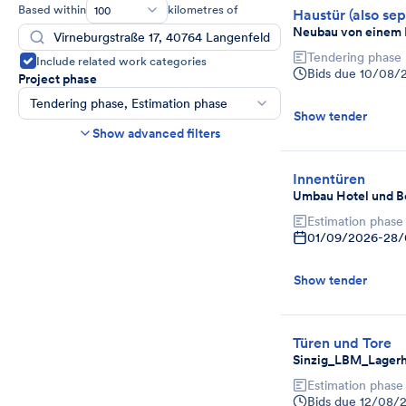
Based within
kilometres of
100
Haustür (also sep
Neubau von einem M
Tendering phase
Include related work categories
Bids due
10/08/
Project phase
Tendering phase, Estimation phase
Show tender
Construction time frame
Show advanced filters
Start
End
Innentüren
Bids due date
Umbau Hotel und B
Ends in more than
day(s)
Estimation phase
Show expired tenders if bids are still being
01/09/2026
-
28/
accepted.
Project category
Show tender
Select
Türen und Tore
Sinzig_LBM_Lagerh
Estimation phase
Bids due
12/08/