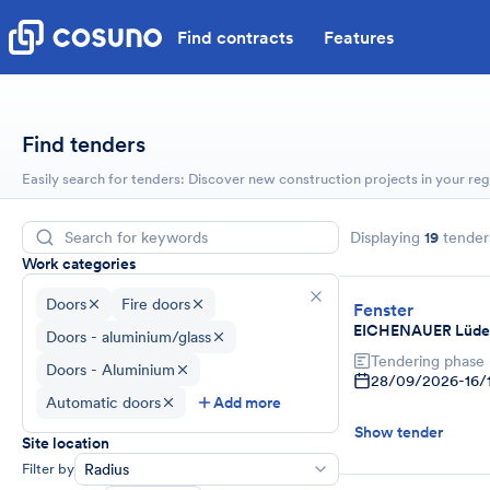
Find contracts
Features
Find tenders
Easily search for tenders: Discover new construction projects in your reg
Displaying
19
tender
Work categories
Doors
Fire doors
Fenster
EICHENAUER Lüden
Doors - aluminium/glass
Tendering phase
Doors - Aluminium
28/09/2026
-
16/
Automatic doors
Add more
Show tender
Site location
Filter by
Radius