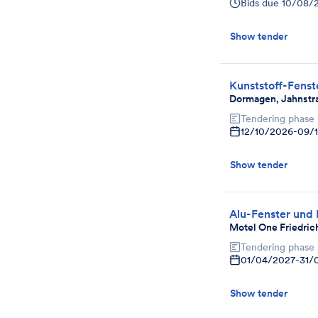
Bids due
10/08/
Show tender
Kunststoff-Fenst
Dormagen, Jahnstr
Tendering phase
12/10/2026
-
09/
Show tender
Alu-Fenster und
Motel One Friedric
Tendering phase
01/04/2027
-
31/
Show tender