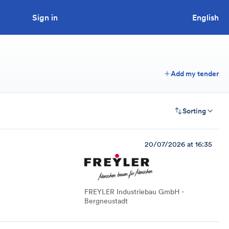
Sign in
Looking to tender a project?
English
Add my tender
Sorting
20/07/2026 at 16:35
FREYLER Industriebau GmbH -
Bergneustadt