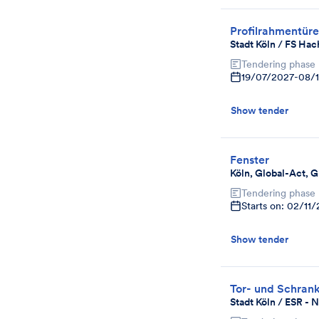
Profilrahmentür
Stadt Köln / FS Hac
Tendering phase
19/07/2027
-
08/
Show tender
Fenster
Köln, Global-Act, G
Tendering phase
Starts on: 02/11
Show tender
Tor- und Schran
Stadt Köln / ESR - 