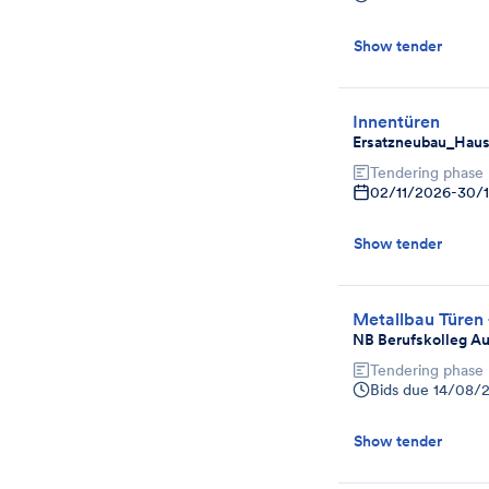
Show tender
Innentüren
Ersatzneubau_Haus 
Tendering phase
02/11/2026
-
30/
Show tender
Metallbau Türen
NB Berufskolleg A
Tendering phase
Bids due
14/08/
Show tender