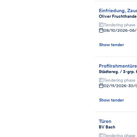
Einfriedung, Zau
Oliver Fruchthand
Tendering phase
08/10/2026
-
06/
Show tender
Profilrahmentür
Städtereg. / 3-grp.
Tendering phase
02/11/2026
-
30/
Show tender
Türen
BV Bach
Tendering phase