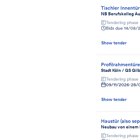
Tischler Innentü
NB Berufskolleg A
Tendering phase
Bids due
14/08/
Show tender
Profilrahmentür
Stadt Köln / GS Gil
Tendering phase
09/11/2026
-
28/
Show tender
Haustür (also sep
Neubau von einem M
Tendering phase