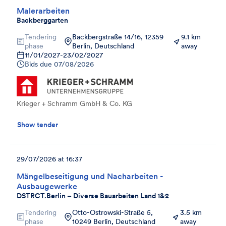
Malerarbeiten
Backberggarten
Tendering
Backbergstraße 14/16, 12359
9.1 km
phase
Berlin, Deutschland
away
11/01/2027
-
23/02/2027
Bids due
07/08/2026
Krieger + Schramm GmbH & Co. KG
Show tender
29/07/2026 at 16:37
Mängelbeseitigung und Nacharbeiten -
Ausbaugewerke
DSTRCT.Berlin – Diverse Bauarbeiten Land 1&2
Tendering
Otto-Ostrowski-Straße 5,
3.5 km
phase
10249 Berlin, Deutschland
away