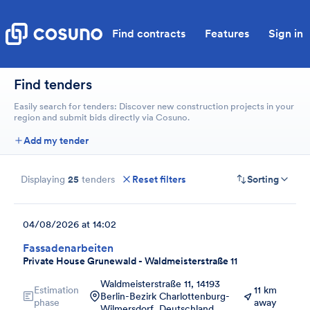
Find contracts
Features
Sign in
Find tenders
Easily search for tenders: Discover new construction projects in your
region and submit bids directly via Cosuno.
Add my tender
Displaying
25
tenders
Reset filters
Sorting
04/08/2026 at 14:02
Fassadenarbeiten
Private House Grunewald - Waldmeisterstraße 11
Waldmeisterstraße 11, 14193
Estimation
11 km
Berlin-Bezirk Charlottenburg-
phase
away
Wilmersdorf, Deutschland