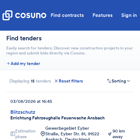
Find contracts
Features
Sign in
Find tenders
Easily search for tenders: Discover new construction projects in your
region and submit bids directly via Cosuno.
Add my tender
Displaying
15
tenders
Reset filters
Sorting
03/08/2026 at 16:45
Blitzschutz
Errichtung Fahrzeughalle Feuerwache Ansbach
Gewerbegebiet Eyber
Estimation
90 km
Straße, Eyber Str. 81, 91522
phase
away
Ansbach, Deutschland