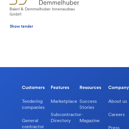
Baierl & Demmelhuber Innenausbau
GmbH
Show tender
Customers
Features
Resources
Company
Tendering
Marketplace
Success
About us
companies
Stories
Subcontractor-
Careers
General
Directory
Magazine
contractor
Press