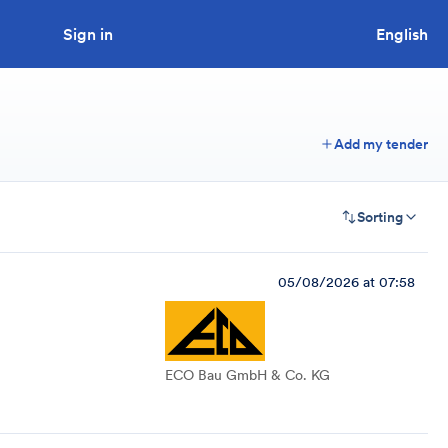
Sign in
Looking to tender a project?
English
Add my tender
Sorting
05/08/2026 at 07:58
ECO Bau GmbH & Co. KG