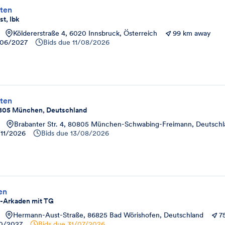
ten
t, Ibk
Köldererstraße 4, 6020 Innsbruck, Österreich
99 km away
06/2027
Bids due
11/08/2026
ten
80805 München, Deutschland
Brabanter Str. 4, 80805 München-Schwabing-Freimann, Deutschl
11/2026
Bids due
13/08/2026
en
-Arkaden mit TG
Hermann-Aust-Straße, 86825 Bad Wörishofen, Deutschland
7
10/2027
Bids due
31/07/2026