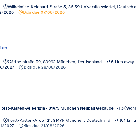
Wilhelmine-Reichard-Straße 5, 86159 Universitätsviertel, Deutschl
12/2026
Bids due
07/08/2026
ten
Gärtnerstraße 39, 80992 München, Deutschland
5.1 km away
6/2027
Bids due
28/08/2026
 Forst-Kasten-Allee 121a - 81475 München Neubau Gebäude F-T3 (Woh
Forst-Kasten-Allee 121, 81475 München, Deutschland
9.4 km 
11/2027
Bids due
21/08/2026