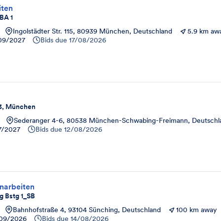
iten
BA 1
Ingolstädter Str. 115, 80939 München, Deutschland
5.9 km aw
09/2027
Bids due
17/08/2026
3, München
Sederanger 4-6, 80538 München-Schwabing-Freimann, Deutschl
7/2027
Bids due
12/08/2026
narbeiten
g Bstg 1_SB
Bahnhofstraße 4, 93104 Sünching, Deutschland
100 km away
/09/2026
Bids due
14/08/2026