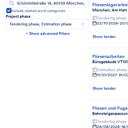
Fliesenlegerarbe
München, Am Hart 
Include related work categories
Project phase
Tendering phase
02/11/2026
-
20/
Tendering phase, Estimation phase
Construction time frame
Show advanced filters
Start
End
Show tender
Bids due date
Fliesenarbeiten
Ends in more than
day(s)
Bürogebäude VTW
Show expired tenders if bids are still being
accepted.
Estimation phase
11/01/2027
-
31/0
Project category
Select
Show tender
Fliesen und Fuge
Bahnsteiganpassun
Tendering phase
26/08/2026
-
18