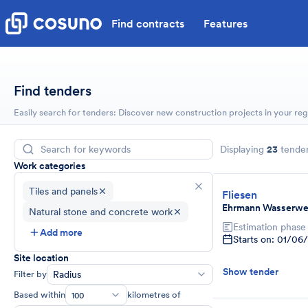
Find contracts
Features
Find tenders
Easily search for tenders: Discover new construction projects in your reg
Displaying
23
tende
Work categories
Tiles and panels
Fliesen
Ehrmann Wasserwe
Natural stone and concrete work
Estimation phase
Add more
Starts on: 01/06
Site location
Show tender
Filter by
Radius
Based within
kilometres of
100