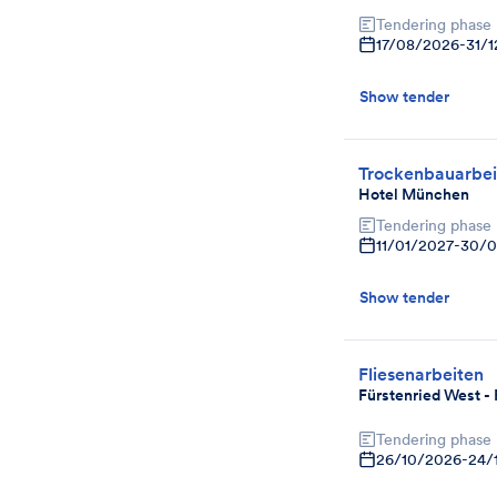
Tendering phase
17/08/2026
-
31/
Show tender
Trockenbauarbei
Hotel München
Tendering phase
11/01/2027
-
30/0
Show tender
Fliesenarbeiten
Fürstenried West -
Tendering phase
26/10/2026
-
24/