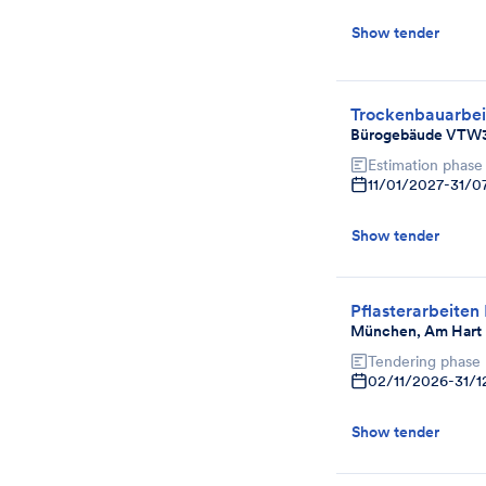
Show tender
Trockenbauarbei
Bürogebäude VTW
Estimation phase
11/01/2027
-
31/0
Show tender
Pflasterarbeiten
München, Am Hart 
Tendering phase
02/11/2026
-
31/1
Show tender