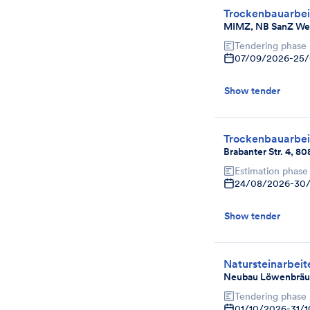
Trockenbauarbei
MIMZ, NB SanZ Wes
Tendering phase
07/09/2026
-
25/
Show tender
Trockenbauarbei
Brabanter Str. 4, 
Estimation phase
24/08/2026
-
30/
Show tender
Natursteinarbeit
Neubau Löwenbräu
Tendering phase
01/10/2026
-
31/