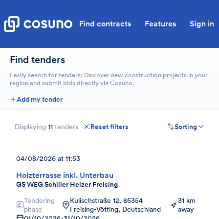
Find contracts
Features
Sign in
Find tenders
Easily search for tenders: Discover new construction projects in your
region and submit bids directly via Cosuno.
Add my tender
Displaying
11
tenders
Reset filters
Sorting
04/08/2026 at 11:53
Holzterrasse inkl. Unterbau
GS WEG Schiller Heizer Freising
Tendering
Kulischstraße 12, 85354
31 km
phase
Freising-Vötting, Deutschland
away
01/10/2026
-
31/10/2026