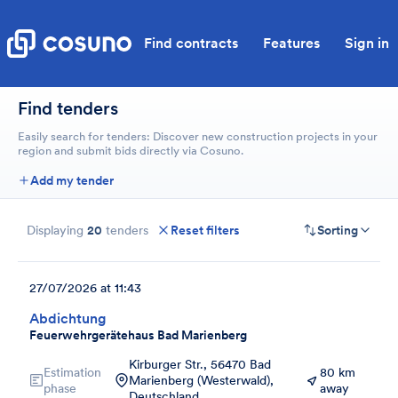
Find contracts
Features
Sign in
Find tenders
Easily search for tenders: Discover new construction projects in your
region and submit bids directly via Cosuno.
Add my tender
Displaying
20
tenders
Reset filters
Sorting
27/07/2026 at 11:43
Abdichtung
Feuerwehrgerätehaus Bad Marienberg
Kirburger Str., 56470 Bad
Estimation
80 km
Marienberg (Westerwald),
phase
away
Deutschland