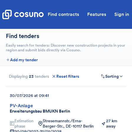
Find contracts
Features
Sign in
Find tenders
Easily search for tenders: Discover new construction projects in your
region and submit bids directly via Cosuno.
Add my tender
Displaying
23
tenders
Reset filters
Sorting
30/07/2026 at 09:41
PV-Anlage
Erweiterungsbau BMUKN Berlin
Estimation
Stresemannstr./Erna-
27 km
phase
Berger-Str., DE-10117 Berlin
away
20/09/2027
-
31/01/2028