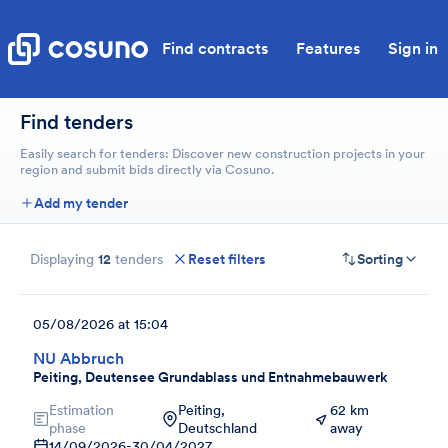
Find contracts
Features
Sign in
Find tenders
Easily search for tenders: Discover new construction projects in your
region and submit bids directly via Cosuno.
Add my tender
Displaying
12
tenders
Reset filters
Sorting
05/08/2026 at 15:04
NU Abbruch
Peiting, Deutensee Grundablass und Entnahmebauwerk
Estimation
Peiting,
62 km
phase
Deutschland
away
14/09/2026
-
30/04/2027