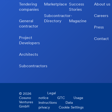
Tendering
Marketplace
Success
About us
companies
Stories
Subcontractor-
Careers
General
Directory
Magazine
contractor
Press
Project
Contact
Developers
Architects
Subcontractors
Legal
©
2026
Cosuno
notice
GTC
Usage
Ventures
instructions
Data
GmbH
privacy
Cookie Settings