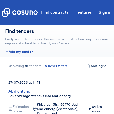
Find contracts
Features
Sign in
Find tenders
Easily search for tenders: Discover new construction projects in your
region and submit bids directly via Cosuno.
Add my tender
Displaying
18
tenders
Reset filters
Sorting
27/07/2026 at 11:43
Abdichtung
Feuerwehrgerätehaus Bad Marienberg
Kirburger Str., 56470 Bad
Estimation
64 km
Marienberg (Westerwald),
phase
away
Deutschland