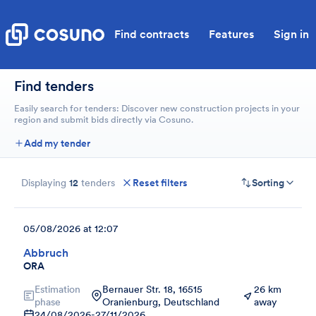
Find contracts
Features
Sign in
Find tenders
Easily search for tenders: Discover new construction projects in your
region and submit bids directly via Cosuno.
Add my tender
Displaying
12
tenders
Reset filters
Sorting
05/08/2026 at 12:07
Abbruch
ORA
Estimation
Bernauer Str. 18, 16515
26 km
phase
Oranienburg, Deutschland
away
24/08/2026
-
27/11/2026