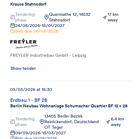
Krause Stahnsdorf
Tendering
Quermathe 12, 14532
17 km
phase
Stahnsdorf
away
24/08/2026
-
15/01/2027
Bids due
06/08/2026
FREYLER Industriebau GmbH - Leipzig
Show tender
05/05/2026 at 16:30
Erdbau 1 - BF 28
Berlin Neubau Wohnanlage Schumacher Quartier BF 12 + 28
13405 Berlin-Bezirk
Tendering
6.4 km
Reinickendorf, Deutschland
phase
away
OT Tegel
09/09/2026
-
15/03/2027
Bids due
13/08/2026