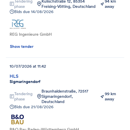
Tendering
Kulischstraße 12, 85354
94 km
phase
Freising-Vötting, Deutschland
away
Bids due
14/08/2026
REG Ingenieure GmbH
Show tender
10/07/2026 at 11:42
HLS
Sigmaringendorf
Braunhaldenstraße, 72517
Tendering
99 km
Sigmaringendorf,
phase
away
Deutschland
Bids due
21/08/2026
B&O Bau Baden-Württemberg GmbH