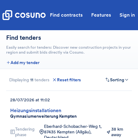
Find contracts
Features
Sign in
Find tenders
Easily search for tenders: Discover new construction projects in your
region and submit bids directly via Cosuno.
Add my tender
Displaying
11
tenders
Reset filters
Sorting
28/07/2026 at 11:02
Heizungsinstallationen
Gymnasiumerweiterung Kempten
Eberhard-Schobacher-Weg 1,
Tendering
38 km
87435 Kempten (Allgäu),
phase
away
Deutschland