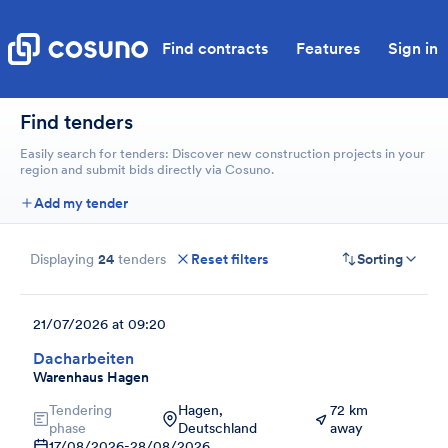
Find contracts
Features
Sign in
Find tenders
Easily search for tenders: Discover new construction projects in your
region and submit bids directly via Cosuno.
Add my tender
Displaying
24
tenders
Reset filters
Sorting
21/07/2026 at 09:20
Dacharbeiten
Warenhaus Hagen
Tendering
Hagen,
72 km
phase
Deutschland
away
17/08/2026
-
28/08/2026