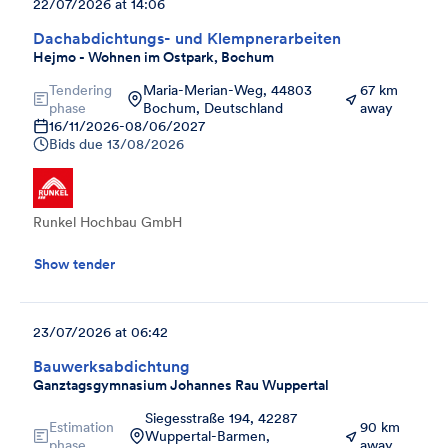
22/07/2026 at 14:06
Dachabdichtungs- und Klempnerarbeiten
Hejmo - Wohnen im Ostpark, Bochum
Tendering
Maria-Merian-Weg, 44803
67 km
phase
Bochum, Deutschland
away
16/11/2026
-
08/06/2027
Bids due
13/08/2026
Runkel Hochbau GmbH
Show tender
23/07/2026 at 06:42
Bauwerksabdichtung
Ganztagsgymnasium Johannes Rau Wuppertal
Siegesstraße 194, 42287
Estimation
90 km
Wuppertal-Barmen,
phase
away