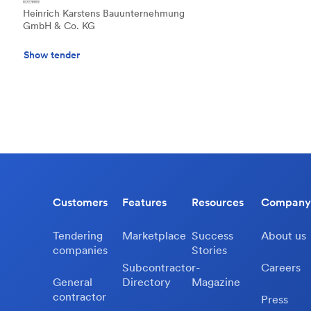
Heinrich Karstens Bauunternehmung
GmbH & Co. KG
Show tender
Customers
Features
Resources
Company
Tendering
Marketplace
Success
About us
companies
Stories
Subcontractor-
Careers
General
Directory
Magazine
contractor
Press