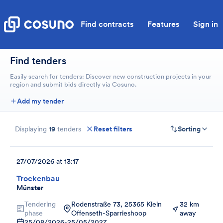
Find contracts
Features
Sign in
Find tenders
Easily search for tenders: Discover new construction projects in your
region and submit bids directly via Cosuno.
Add my tender
Displaying
19
tenders
Reset filters
Sorting
27/07/2026 at 13:17
Trockenbau
Münster
Tendering
Rodenstraße 73, 25365 Klein
32 km
phase
Offenseth-Sparrieshoop
away
25/08/2026
-
25/05/2027