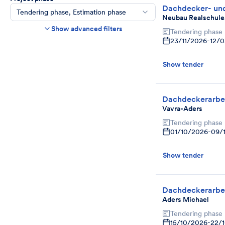
Dachdecker- un
Tendering phase, Estimation phase
Neubau Realschule/
Construction time frame
Show advanced filters
Tendering phase
Start
End
23/11/2026
-
12/
Bids due date
Show tender
Ends in more than
day(s)
Show expired tenders if bids are still being
accepted.
Dachdeckerarbe
Project category
Vavra-Aders
Select
Tendering phase
01/10/2026
-
09/
Show tender
Dachdeckerarbe
Aders Michael
Tendering phase
15/10/2026
-
22/