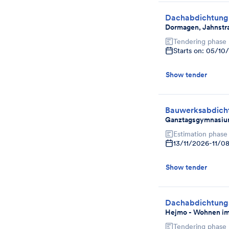
Dachabdichtung
Dormagen, Jahnstr
Tendering phase
Starts on: 05/10
Show tender
Bauwerksabdich
Ganztagsgymnasiu
Estimation phase
13/11/2026
-
11/0
Show tender
Dachabdichtungs
Hejmo - Wohnen im
Tendering phase