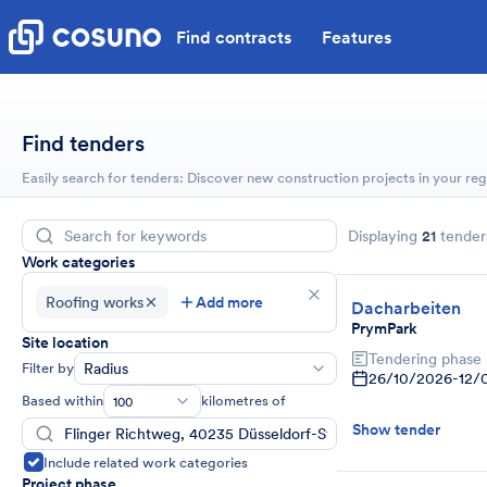
Find contracts
Features
Find tenders
Easily search for tenders: Discover new construction projects in your reg
Displaying
21
tender
Work categories
Roofing works
Add more
Dacharbeiten
PrymPark
Site location
Tendering phase
Filter by
Radius
26/10/2026
-
12/
Based within
kilometres of
100
Show tender
Include related work categories
Project phase