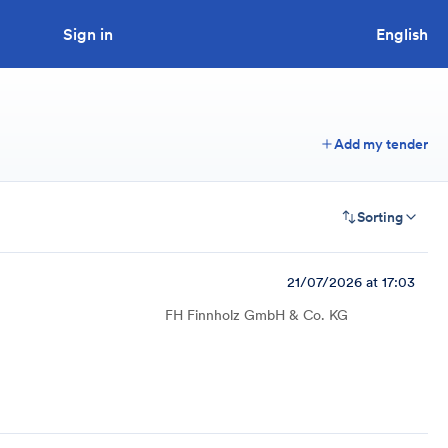
Sign in
Looking to tender a project?
English
Add my tender
Sorting
21/07/2026 at 17:03
FH Finnholz GmbH & Co. KG