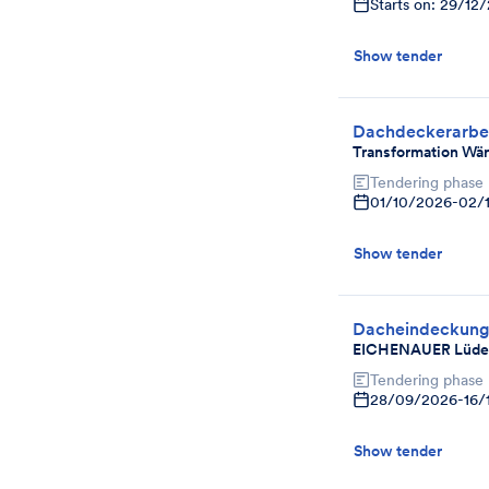
Starts on: 29/12
Show tender
Dachdeckerarbe
Transformation Wä
Tendering phase
01/10/2026
-
02/
Show tender
Dacheindeckun
EICHENAUER Lüden
Tendering phase
28/09/2026
-
16/
Show tender