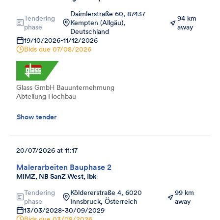
Daimlerstraße 60, 87437
Tendering
94 km
Kempten (Allgäu),
phase
away
Deutschland
19/10/2026
-
11/12/2026
Bids due
07/08/2026
Glass GmbH Bauunternehmung
Abteilung Hochbau
Show tender
20/07/2026 at 11:17
Malerarbeiten Bauphase 2
MIMZ, NB SanZ West, Ibk
Tendering
Köldererstraße 4, 6020
99 km
phase
Innsbruck, Österreich
away
13/03/2028
-
30/09/2029
Bids due
03/08/2026