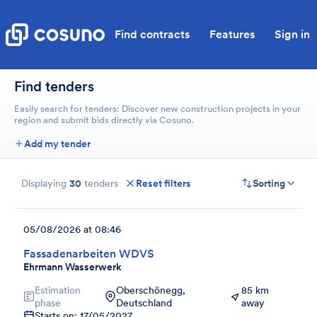
Find contracts
Features
Sign in
Find tenders
Easily search for tenders: Discover new construction projects in your
region and submit bids directly via Cosuno.
Add my tender
Displaying
30
tenders
Reset filters
Sorting
05/08/2026 at 08:46
Fassadenarbeiten WDVS
Ehrmann Wasserwerk
Estimation
Oberschönegg,
85 km
phase
Deutschland
away
Starts on: 17/05/2027