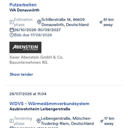
Putzarbeiten
WA Donauwörth
Estimation
Schillerstraße 18, 86609
81 km
phase
Donauwörth, Deutschland
away
26/10/2026
-
30/09/2027
Bids due
17/08/2026
Xaver Abenstein GmbH & Co.
Bauunternehmen KG
Show tender
28/07/2026 at 11:04
WDVS - Wärmedämmverbundsystem
Azubiwohnheim Leibengerstraße
Tendering
Leibengerstraße, München-
17 km
phase
Trudering-Riem, Deutschland
away