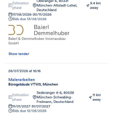
Oberanger 6, 80331
Estimation
9.4 km
München-Altstadt-Lehel,
phase
away
Deutschland
17/08/2026
-
30/11/2026
Bids due
13/08/2026
Baierl & Demmelhuber Innenausbau
GmbH
Show tender
28/07/2026 at 16:16
Malerarbeiten
Bürogebäude VTW3, München
Sederanger 4-6, 80538
Estimation
11 km
München-Schwabing-
phase
away
Freimann, Deutschland
11/01/2027
-
31/07/2027
Bids due
12/08/2026