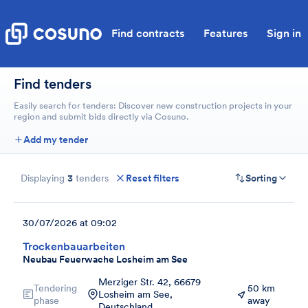
Find contracts
Features
Sign in
Find tenders
Easily search for tenders: Discover new construction projects in your
region and submit bids directly via Cosuno.
Add my tender
Displaying
3
tenders
Reset filters
Sorting
30/07/2026 at 09:02
Trockenbauarbeiten
Neubau Feuerwache Losheim am See
Merziger Str. 42, 66679
Tendering
50 km
Losheim am See,
phase
away
Deutschland