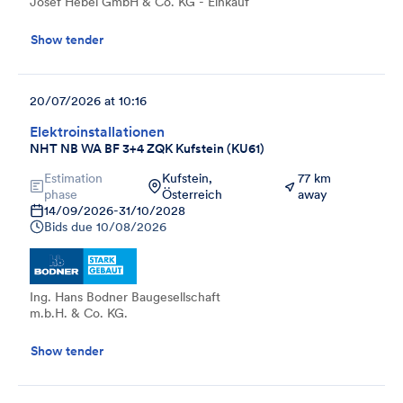
Josef Hebel GmbH & Co. KG - Einkauf
Show tender
20/07/2026 at 10:16
Elektroinstallationen
NHT NB WA BF 3+4 ZQK Kufstein (KU61)
Estimation
Kufstein,
77 km
phase
Österreich
away
14/09/2026
-
31/10/2028
Bids due
10/08/2026
Ing. Hans Bodner Baugesellschaft
m.b.H. & Co. KG.
Show tender