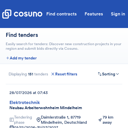
Find contracts
Features
Sign in
Find tenders
Easily search for tenders: Discover new construction projects in your
region and submit bids directly via Cosuno.
Add my tender
Displaying
151
tenders
Reset filters
Sorting
28/07/2026 at 07:43
Elektrotechnik
Neubau Arbeiterwohnheim Mindelheim
Tendering
Daimlerstraße 1, 87719
79 km
phase
Mindelheim, Deutschland
away
01/12/2026
-
31/07/2027