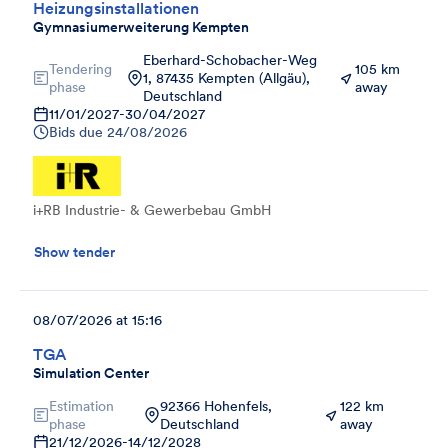
Heizungsinstallationen
Gymnasiumerweiterung Kempten
Eberhard-Schobacher-Weg
Tendering
105 km
1, 87435 Kempten (Allgäu),
phase
away
Deutschland
11/01/2027
-
30/04/2027
Bids due
24/08/2026
i+RB Industrie- & Gewerbebau GmbH
Show tender
08/07/2026 at 15:16
TGA
Simulation Center
Estimation
92366 Hohenfels,
122 km
phase
Deutschland
away
21/12/2026
-
14/12/2028