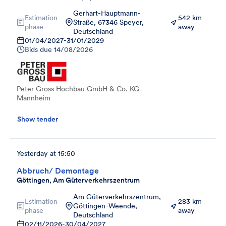
Gerhart-Hauptmann-
Estimation
542 km
Straße, 67346 Speyer,
phase
away
Deutschland
01/04/2027
-
31/01/2029
Bids due
14/08/2026
Peter Gross Hochbau GmbH & Co. KG
Mannheim
Show tender
Yesterday at 15:50
Abbruch/ Demontage
Göttingen, Am Güterverkehrszentrum
Am Güterverkehrszentrum,
Estimation
283 km
Göttingen-Weende,
phase
away
Deutschland
02/11/2026
-
30/04/2027