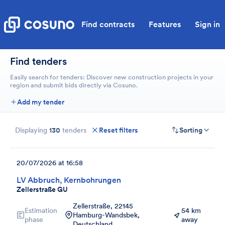
Find contracts
Features
Sign in
Find tenders
Easily search for tenders: Discover new construction projects in your
region and submit bids directly via Cosuno.
Add my tender
Displaying
130
tenders
Reset filters
Sorting
20/07/2026 at 16:58
LV Abbruch, Kernbohrungen
Zellerstraße GU
Zellerstraße, 22145
Estimation
54 km
Hamburg-Wandsbek,
phase
away
Deutschland