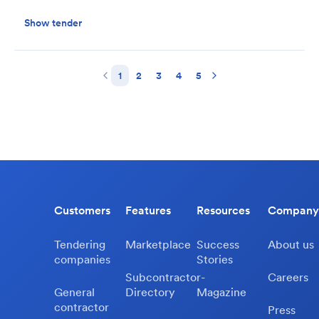
Show tender
1
2
3
4
5
Customers
Features
Resources
Company
Tendering
Marketplace
Success
About us
companies
Stories
Subcontractor-
Careers
General
Directory
Magazine
contractor
Press