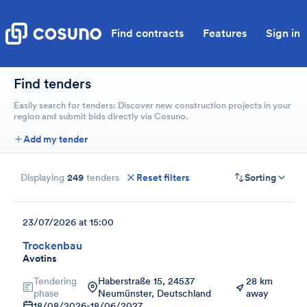
Find contracts
Features
Sign in
Find tenders
Easily search for tenders: Discover new construction projects in your
region and submit bids directly via Cosuno.
Add my tender
Displaying
249
tenders
Reset filters
Sorting
23/07/2026 at 15:00
Trockenbau
Avotins
Tendering
Haberstraße 15, 24537
28 km
phase
Neumünster, Deutschland
away
18/08/2026
-
18/06/2027