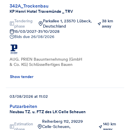
342A_Trockenbau
KP Henri Hotel Travemünde _ TRV
Tendering
Parkallee 1, 23570 Lübeck,
38 km
phase
Deutschland
away
15/03/2027
-
31/10/2028
Bids due
26/08/2026
AUG. PRIEN Bauunternehmung (GmbH
& Co. KG) Schlüsselfertiges Bauen
Show tender
03/08/2026 at 11:02
Putzarbeiten
Neubau TZ. u. FTZ des LK Celle Scheuen
Reiherberg 112, 29229
Estimation
140 km
Celle-Scheuen,
phase
away