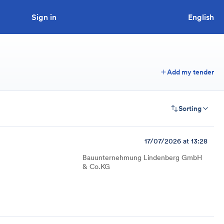
Sign in
Looking to tender a project?
English
Add my tender
Sorting
17/07/2026 at 13:28
Bauunternehmung Lindenberg GmbH
& Co.KG