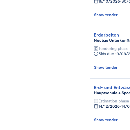
16/10/2026
-
30/
Show tender
Erdarbeiten
Neubau Unterkunfts
Tendering phase
Bids due
19/08/
Show tender
Erd- und Entwäs
Hauptschule + Spor
Estimation phase
14/12/2026
-
14/0
Show tender