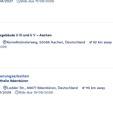
04/2027
Bids due
11/08/2026
gebäude U III und U V – Aachen
Kornelimünsterweg, 52066 Aachen, Deutschland
92 km away
2026
serungsarbeiten
thalle Ibbenbüren
Ledder Str., 49477 Ibbenbüren, Deutschland
115 km away
1/2028
Bids due
19/08/2026