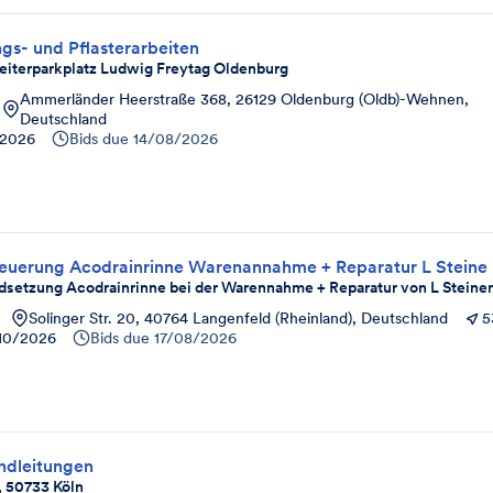
ngs- und Pflasterarbeiten
eiterparkplatz Ludwig Freytag Oldenburg
Ammerländer Heerstraße 368, 26129 Oldenburg (Oldb)-Wehnen,
Deutschland
/2026
Bids due
14/08/2026
neuerung Acodrainrinne Warenannahme + Reparatur L Steine
ndsetzung Acodrainrinne bei der Warennahme + Reparatur von L Steine
Solinger Str. 20, 40764 Langenfeld (Rheinland), Deutschland
5
10/2026
Bids due
17/08/2026
ndleitungen
, 50733 Köln