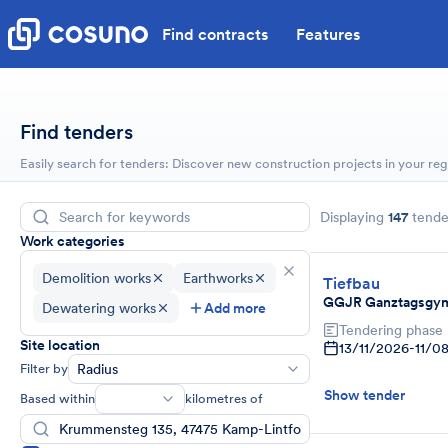
Find contracts
Features
Find tenders
Easily search for tenders: Discover new construction projects in your reg
Displaying
147
tende
Work categories
Demolition works
Earthworks
Tiefbau
GGJR Ganztagsgym
Dewatering works
Add more
Tendering phase
Site location
13/11/2026
-
11/0
Filter by
Radius
Show tender
Based within
kilometres of