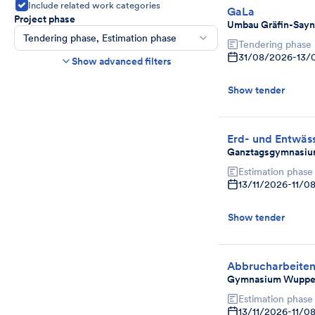
Include related work categories
GaLa
Project phase
Umbau Gräfin-Sayn
Tendering phase, Estimation phase
Tendering phase
Construction time frame
31/08/2026
-
13/
Show advanced filters
Start
End
Show tender
Bids due date
Ends in more than
day(s)
Show expired tenders if bids are still being
Erd- und Entwäs
accepted.
Ganztagsgymnasiu
Project category
Estimation phase
Select
13/11/2026
-
11/0
Show tender
Abbrucharbeite
Gymnasium Wupper
Estimation phase
13/11/2026
-
11/0