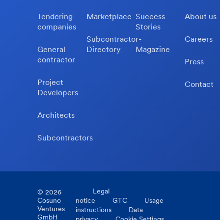
Tendering
Marketplace
Success
About us
companies
Stories
Subcontractor-
Careers
General
Directory
Magazine
contractor
Press
Project
Contact
Developers
Architects
Subcontractors
Legal
©
2026
Cosuno
notice
GTC
Usage
Ventures
instructions
Data
GmbH
privacy
Cookie Settings