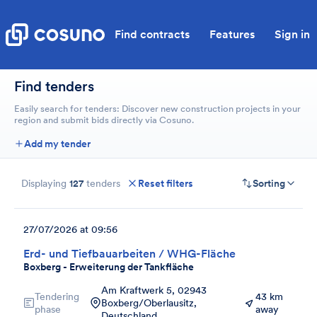
Find contracts
Features
Sign in
Find tenders
Easily search for tenders: Discover new construction projects in your
region and submit bids directly via Cosuno.
Add my tender
Displaying
127
tenders
Reset filters
Sorting
27/07/2026 at 09:56
Erd- und Tiefbauarbeiten / WHG-Fläche
Boxberg - Erweiterung der Tankfläche
Am Kraftwerk 5, 02943
Tendering
43 km
Boxberg/Oberlausitz,
phase
away
Deutschland