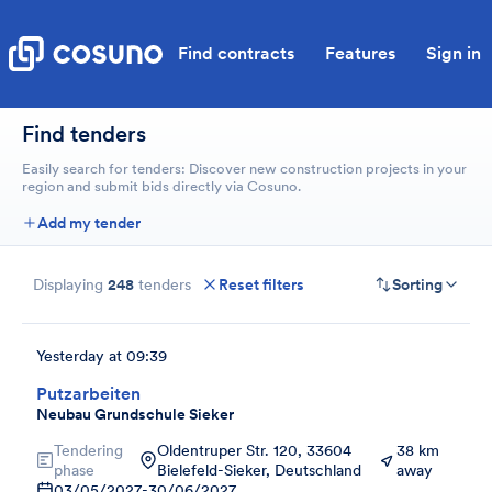
Find contracts
Features
Sign in
Find tenders
Easily search for tenders: Discover new construction projects in your
region and submit bids directly via Cosuno.
Add my tender
Displaying
248
tenders
Reset filters
Sorting
Yesterday at 09:39
Putzarbeiten
Neubau Grundschule Sieker
Tendering
Oldentruper Str. 120, 33604
38 km
phase
Bielefeld-Sieker, Deutschland
away
03/05/2027
-
30/06/2027