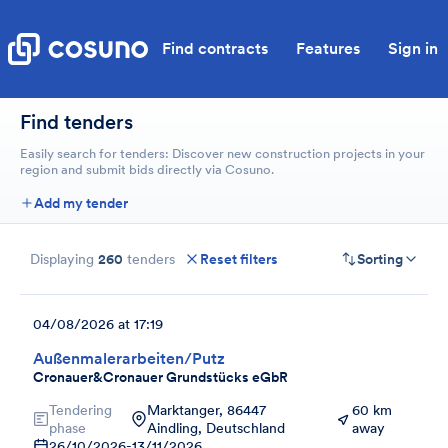
Find contracts
Features
Sign in
Find tenders
Easily search for tenders: Discover new construction projects in your
region and submit bids directly via Cosuno.
Add my tender
Displaying
260
tenders
Reset filters
Sorting
04/08/2026 at 17:19
Außenmalerarbeiten/Putz
Cronauer&Cronauer Grundstücks eGbR
Tendering
Marktanger, 86447
60 km
phase
Aindling, Deutschland
away
26/10/2026
-
13/11/2026