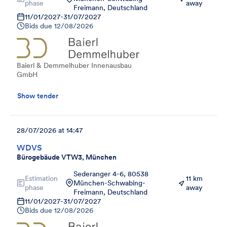
phase
away
Freimann, Deutschland
11/01/2027
-
31/07/2027
Bids due
12/08/2026
Baierl & Demmelhuber Innenausbau
GmbH
Show tender
28/07/2026 at 14:47
WDVS
Bürogebäude VTW3, München
Sederanger 4-6, 80538
Estimation
11 km
München-Schwabing-
phase
away
Freimann, Deutschland
11/01/2027
-
31/07/2027
Bids due
12/08/2026