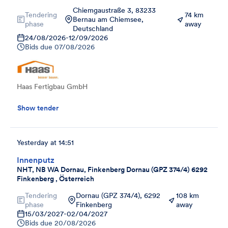
Chiemgaustraße 3, 83233
Tendering
74 km
Bernau am Chiemsee,
phase
away
Deutschland
24/08/2026
-
12/09/2026
Bids due
07/08/2026
Haas Fertigbau GmbH
Show tender
Yesterday at 14:51
Innenputz
NHT, NB WA Dornau, Finkenberg Dornau (GPZ 374/4) 6292
Finkenberg , Österreich
Tendering
Dornau (GPZ 374/4), 6292
108 km
phase
Finkenberg
away
15/03/2027
-
02/04/2027
Bids due
20/08/2026