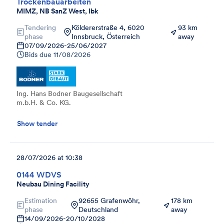
Trockenbauarbeiten
MIMZ, NB SanZ West, Ibk
Tendering
Köldererstraße 4, 6020
93 km
phase
Innsbruck, Österreich
away
07/09/2026
-
25/06/2027
Bids due
11/08/2026
Ing. Hans Bodner Baugesellschaft
m.b.H. & Co. KG.
Show tender
28/07/2026 at 10:38
0144 WDVS
Neubau Dining Facility
Estimation
92655 Grafenwöhr,
178 km
phase
Deutschland
away
14/09/2026
-
20/10/2028