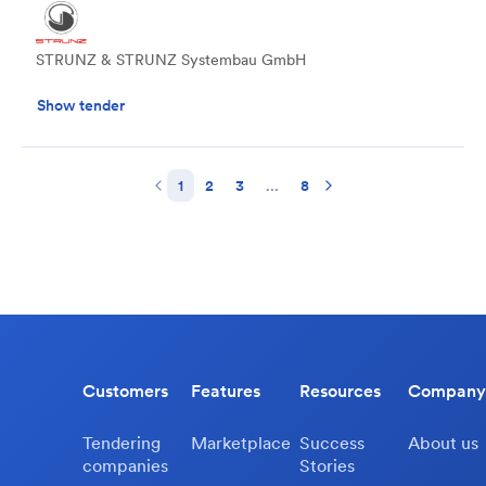
STRUNZ & STRUNZ Systembau GmbH
Show tender
1
2
3
...
8
Customers
Features
Resources
Company
Tendering
Marketplace
Success
About us
companies
Stories