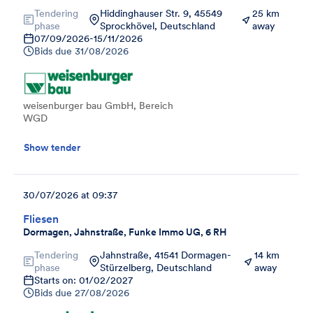
Tendering
Hiddinghauser Str. 9, 45549
25 km
phase
Sprockhövel, Deutschland
away
07/09/2026
-
15/11/2026
Bids due
31/08/2026
weisenburger bau GmbH, Bereich
WGD
Show tender
30/07/2026 at 09:37
Fliesen
Dormagen, Jahnstraße, Funke Immo UG, 6 RH
Tendering
Jahnstraße, 41541 Dormagen-
14 km
phase
Stürzelberg, Deutschland
away
Starts on: 01/02/2027
Bids due
27/08/2026