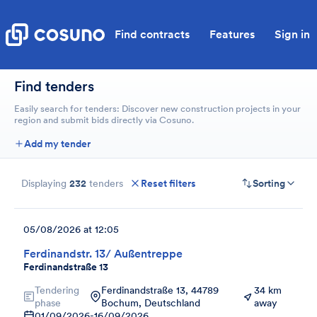
Find contracts
Features
Sign in
Find tenders
Easily search for tenders: Discover new construction projects in your
region and submit bids directly via Cosuno.
Add my tender
Displaying
232
tenders
Reset filters
Sorting
05/08/2026 at 12:05
Ferdinandstr. 13/ Außentreppe
Ferdinandstraße 13
Tendering
Ferdinandstraße 13, 44789
34 km
phase
Bochum, Deutschland
away
01/09/2026
-
16/09/2026