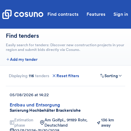
Find contracts
Features
Sign in
Find tenders
Easily search for tenders: Discover new construction projects in your
region and submit bids directly via Cosuno.
Add my tender
Displaying
116
tenders
Reset filters
Sorting
05/08/2026 at 14:22
Erdbau und Entsorgung
Sanierung Hochbehälter Brackerslohe
Estimation
Am Golfpl., 91189 Rohr,
136 km
phase
Deutschland
away
02/11/2026
-
31/10/2028