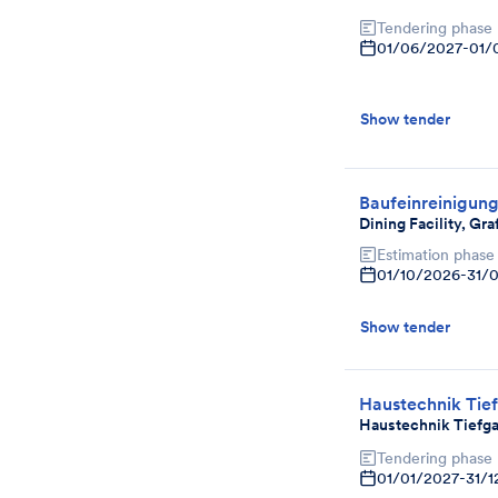
Tendering phase
01/06/2027
-
01/
Show tender
Baufeinreinigun
Dining Facility, Gr
Estimation phase
01/10/2026
-
31/
Show tender
Haustechnik Tie
Haustechnik Tiefg
Tendering phase
01/01/2027
-
31/