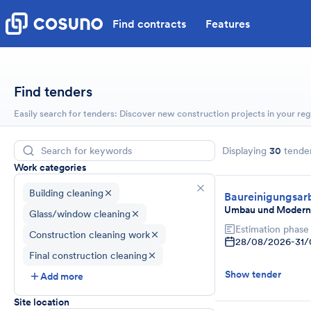
Find contracts
Features
Find tenders
Easily search for tenders: Discover new construction projects in your reg
Displaying
30
tende
Work categories
Building cleaning
Baureinigungsar
Umbau und Moderni
Glass/window cleaning
Estimation phase
Construction cleaning work
28/08/2026
-
31/
Final construction cleaning
Show tender
Add more
Site location