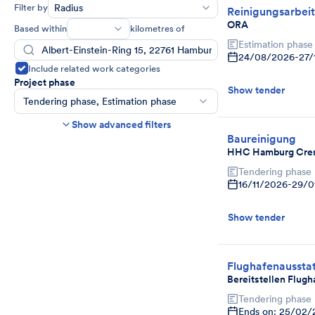
Filter by
Radius
Reinigungsarbei
ORA
Based within
kilometres of
Estimation phase
24/08/2026
-
27/
Include related work categories
Project phase
Show tender
Tendering phase, Estimation phase
Construction time frame
Show advanced filters
Start
End
Baureinigung
HHC Hamburg Cre
Bids due date
Tendering phase
Ends in more than
day(s)
16/11/2026
-
29/0
Show expired tenders if bids are still being
accepted.
Show tender
Project category
Select
Flughafenausstat
Bereitstellen Flugh
Tendering phase
Ends on: 25/02/