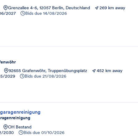
Grenzallee 4-6, 12057 Berlin, Deutschland
269 km away
06/2027
Bids due
14/08/2026
g
afenwöhr
92655 Grafenwöhr, Truppenübungsplatz
452 km away
05/2029
Bids due
21/08/2026
fgaragenreinigung
aragenreinigung
OH Bestand
12/2030
Bids due
01/10/2026