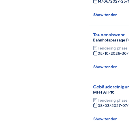
14/06/2027
-
25/
Show tender
Taubenabwehr
Bahnhofspassage P
Tendering phase
05/10/2026
-
30/
Show tender
Gebäudereinigu
MFH ATP10
Tendering phase
08/03/2027
-
07
Show tender