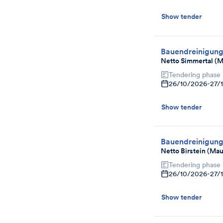
Show tender
Bauendreinigun
Netto Simmertal (
Tendering phase
26/10/2026
-
27/
Show tender
Bauendreinigun
Netto Birstein (Ma
Tendering phase
26/10/2026
-
27/
Show tender