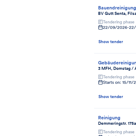
Bauendreinigun
BV Gutt Senta, Fil
Tendering phase
22/09/2026
-
22
Show tender
Gebäudereinigu
3 MFH, Domstag / A
Tendering phase
Starts on: 15/11/
Show tender
Reinigung
Demmeringstr. 175a
Tendering phase