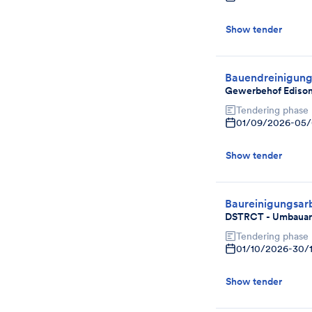
Show tender
Bauendreinigun
Gewerbehof Edison
Tendering phase
01/09/2026
-
05/
Show tender
Baureinigungsar
DSTRCT - Umbauar
Tendering phase
01/10/2026
-
30/
Show tender