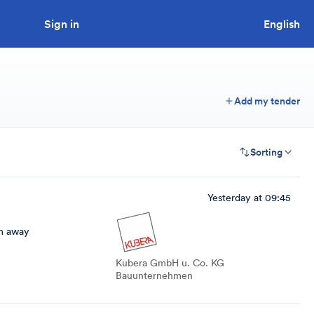
Sign in
Looking to tender a project?
English
Add my tender
Sorting
Yesterday at 09:45
m away
Kubera GmbH u. Co. KG
Bauunternehmen