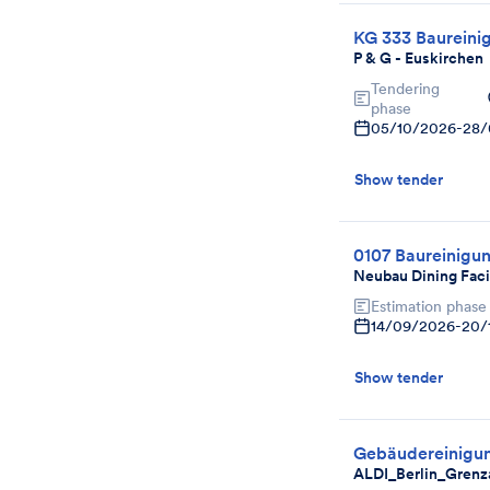
KG 333 Baureini
P & G - Euskirchen
Tendering
phase
05/10/2026
-
28/
Show tender
0107 Baureinigu
Neubau Dining Faci
Estimation phase
14/09/2026
-
20/
Show tender
Gebäudereinigun
ALDI_Berlin_Grenz