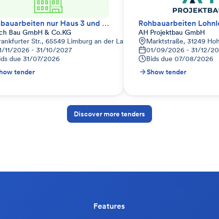
Rohbauarbeiten nur Haus 3 und TG anteilig
Rohbauarbeiten Lohnl
ch Bau GmbH & Co.KG
AH Projektbau GmbH
d
rankfurter Str., 65549 Limburg an der Lahn, Deutschland
Marktstraße, 31249 Ho
1/11/2026 - 31/10/2027
01/09/2026 - 31/12/2
ids due
31/07/2026
Bids due
07/08/2026
how tender
Show tender
Discover more tenders
Features