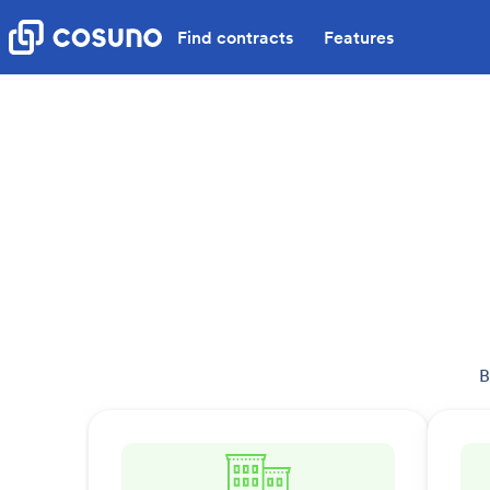
Find contracts
Features
B