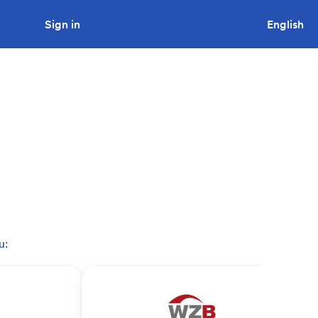
Sign in
Looking to tender a project?
English
u: