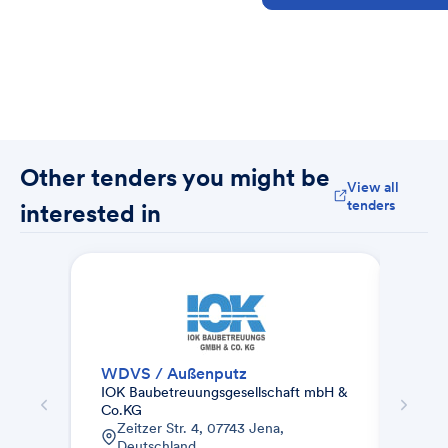
entsprechenden Unterlagen 
zukommen lassen können.
Other tenders you might be
View all
tenders
interested in
WDVS / Außenputz
Zusa
IOK Baubetreuungsgesellschaft mbH &
AUG.
Co.KG
& Co
Zeitzer Str. 4, 07743 Jena,
Fuh
Deutschland
Ha