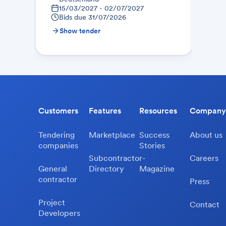
15/03/2027 - 02/07/2027
01
Bids due
31/07/2026
Bid
Show tender
Sh
Customers
Features
Resources
Company
Tendering
Marketplace
Success
About us
companies
Stories
Subcontractor-
Careers
General
Directory
Magazine
contractor
Press
Project
Contact
Developers