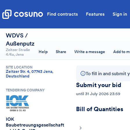
Find contracts
Features
Sign in
WDVS /
Außenputz
Zeitzer Straße
Help
Share
Write a message
Add to m
4/4a, Jena
SITE LOCATION
Zeitzer Str. 4, 07743 Jena,
To fill in and submit 
Deutschland
Submit your bid
TENDERING COMPANY
until
31 July 2026 23:59
Bill of Quantities
IOK 
Baubetreuungsgesellschaft 