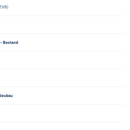
 ZVB)
 - Bestand
 Neubau