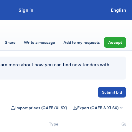
Sign in
Looking to tender a project?
English
Share
Write a message
Add to my requests
Accept
earn more about how you can find new tenders with
Submit bid
Import prices (GAEB/XLSX)
Export (GAEB & XLSX)
Type
Quant