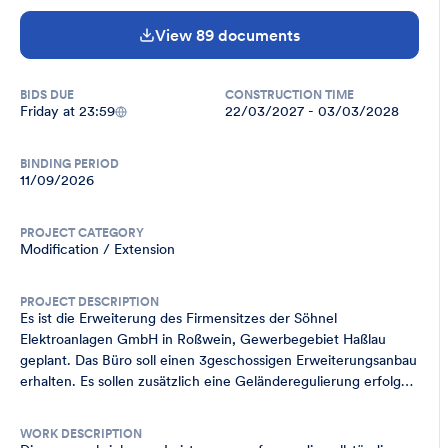
View 89 documents
BIDS DUE
CONSTRUCTION TIME
Friday at 23:59
22/03/2027 - 03/03/2028
BINDING PERIOD
11/09/2026
PROJECT CATEGORY
Modification / Extension
PROJECT DESCRIPTION
Es ist die Erweiterung des Firmensitzes der Söhnel 
Elektroanlagen GmbH in Roßwein, Gewerbegebiet Haßlau 
geplant. Das Büro soll einen 3geschossigen Erweiterungsanbau 
erhalten. Es sollen zusätzlich eine Geländeregulierung erfolgen 
und ein neuer Carport sowie neue Stellplätze entstehen.
WORK DESCRIPTION