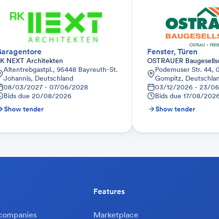
aragentore
Fenster, Türen
K NEXT Architekten
OSTRAUER Baugesells
Altentrebgastpl., 95448 Bayreuth-St.
Podemuser Str. 44, 
Johannis, Deutschland
Gompitz, Deutschla
08/03/2027 - 07/06/2028
03/12/2026 - 23/0
Bids due
20/08/2026
Bids due
17/08/202
Show tender
Show tender
Features
 companies
Marketplace