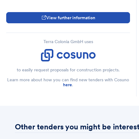
Tiefgarage und Kellerräumen unterkellert (MFH2-4).

Die Mehrfamilienhäuser MFH 1 und MFH 5 sind teilunterkellert.
View further information
Terra Colonia GmbH uses
to easily request proposals for construction projects.
Learn more about how you can find new tenders with Cosuno
here
.
Other tenders you might be interest