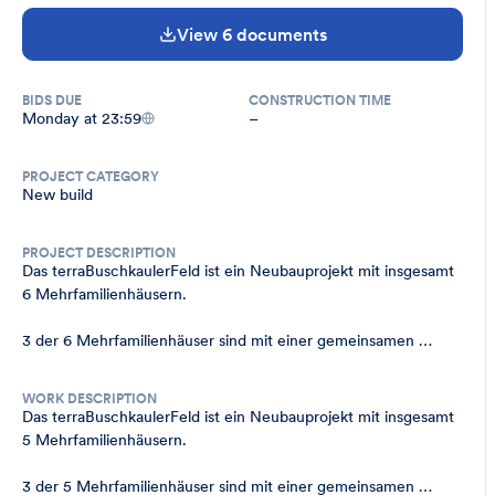
View 6 documents
BIDS DUE
CONSTRUCTION TIME
Monday at 23:59
–
PROJECT CATEGORY
New build
PROJECT DESCRIPTION
Das terraBuschkaulerFeld ist ein Neubauprojekt mit insgesamt 
6 Mehrfamilienhäusern. 

3 der 6 Mehrfamilienhäuser sind mit einer gemeinsamen 
Tiefgarage und Kellerräumen unterkellert (MFH2-4).

WORK DESCRIPTION
Die Mehrfamilienhäuser MFH-1 und MFH-5 sind 
Das terraBuschkaulerFeld ist ein Neubauprojekt mit insgesamt 
teilunterkellert.
5 Mehrfamilienhäusern.

3 der 5 Mehrfamilienhäuser sind mit einer gemeinsamen 