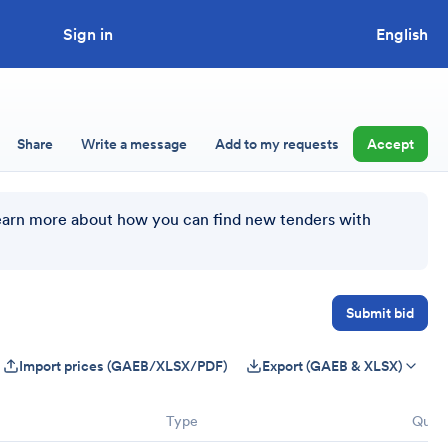
Sign in
Looking to tender a project?
English
Share
Write a message
Add to my requests
Accept
earn more about how you can find new tenders with
Submit bid
Import prices (GAEB/XLSX/PDF)
Export (GAEB & XLSX)
Type
Quant