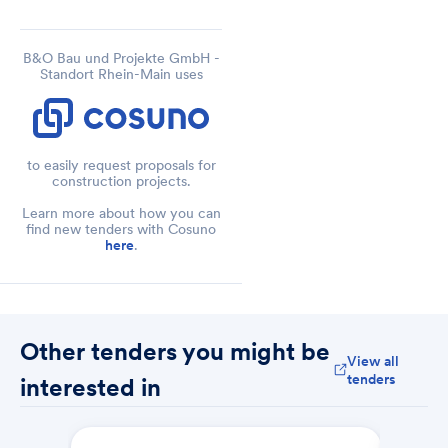
Kindertagesstätten,

entstehen.

Das hier zu bearbeitende 
B&O Bau und Projekte GmbH -
Baufeld BF12 ist Teil des 
Standort Rhein-Main uses
Bebauungsplans 12-62aa

(dort mit WA 5 bezeichnet) und 
im Lageplan (ohne 
Maßstabsangabe) in der

to easily request proposals for
nachfolgenden Abbildung 
construction projects.
besonders gekennzeichnet.
Learn more about how you can
find new tenders with Cosuno
here
.
Other tenders you might be
View all
tenders
interested in