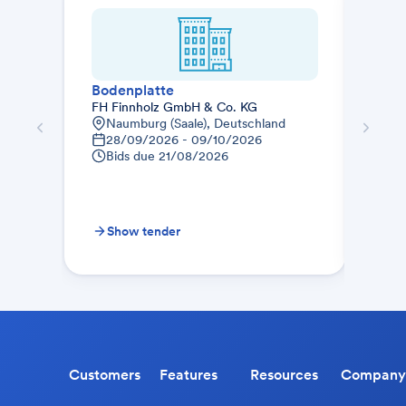
Bodenplatte
Rohb
FH Finnholz GmbH & Co. KG
Glob
Naumburg (Saale), Deutschland
Jus
28/09/2026 - 09/10/2026
Pet
Bids due
21/08/2026
31
Bid
Show tender
Sh
Customers
Features
Resources
Company