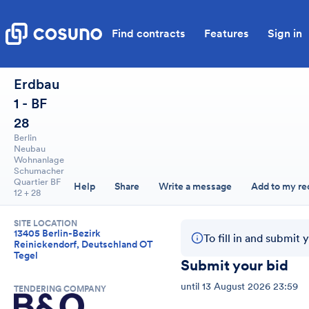
Find contracts
Features
Sign in
Erdbau
1 - BF
28
Berlin
Neubau
Wohnanlage
Schumacher
Quartier BF
Help
Share
Write a message
Add to my re
12 + 28
SITE LOCATION
13405 Berlin-Bezirk
To fill in and submit 
Reinickendorf, Deutschland OT
Tegel
Submit your bid
until
13 August 2026 23:59
TENDERING COMPANY