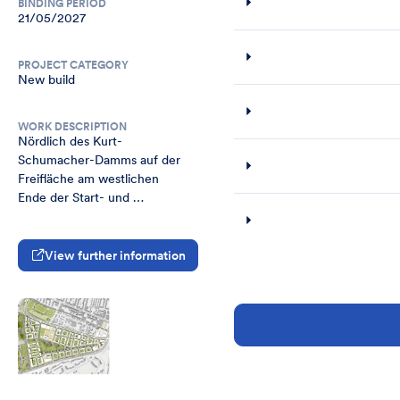
BINDING PERIOD
21/05/2027
PROJECT CATEGORY
New build
WORK DESCRIPTION
Nördlich des Kurt-
Schumacher-Damms auf der 
Freifläche am westlichen

Ende der Start- und 
Landebahnanlage des 
ehemaligen Flughafens

Berlin-Tegel "Otto Lilienthal" 
View further information
(TXL) soll das sog. Schumacher 
Quartier, mit

über 5.000 Wohnungen, 
dazugehörigen 
Einkaufsmöglichkeiten und

öffentlichen Einrichtungen 
einschl. 2 Schulen und 6 