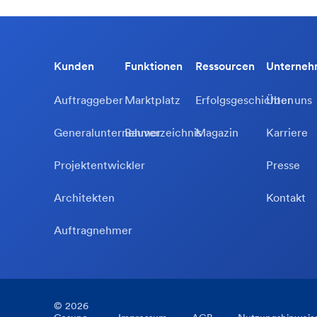
Kunden
Funktionen
Ressourcen
Unterne
Auftraggeber
Marktplatz
Erfolgsgeschichten
Über uns
Generalunternehmer
Bauverzeichnis
Magazin
Karriere
Projektentwickler
Presse
Architekten
Kontakt
Auftragnehmer
©
2026