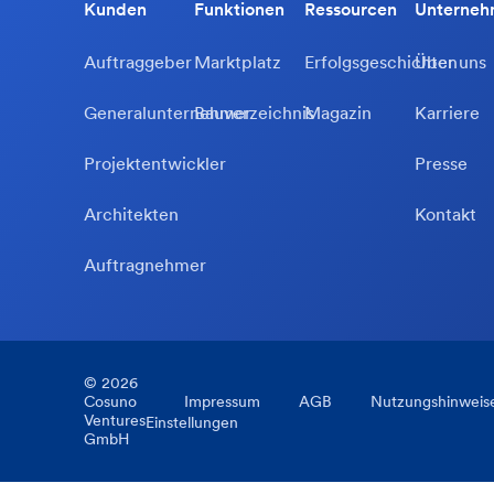
Kunden
Funktionen
Ressourcen
Unterne
Auftraggeber
Marktplatz
Erfolgsgeschichten
Über uns
Generalunternehmer
Bauverzeichnis
Magazin
Karriere
Projektentwickler
Presse
Architekten
Kontakt
Auftragnehmer
©
2026
Cosuno
Impressum
AGB
Nutzungshinweis
Ventures
Einstellungen
GmbH