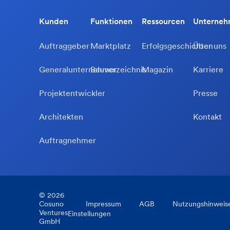
Kunden
Funktionen
Ressourcen
Unterne
Auftraggeber
Marktplatz
Erfolgsgeschichten
Über uns
Generalunternehmer
Bauverzeichnis
Magazin
Karriere
Projektentwickler
Presse
Architekten
Kontakt
Auftragnehmer
©
2026
Cosuno
Impressum
AGB
Nutzungshinweis
Ventures
Einstellungen
GmbH