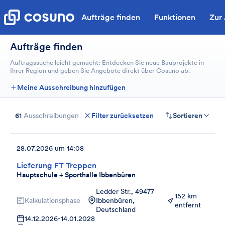
Aufträge finden
Funktionen
Zur
Aufträge finden
Auftragssuche leicht gemacht: Entdecken Sie neue Bauprojekte in
Ihrer Region und geben Sie Angebote direkt über Cosuno ab.
Meine Ausschreibung hinzufügen
61
Ausschreibungen
Filter zurücksetzen
Sortieren
28.07.2026 um 14:08
Lieferung FT Treppen
Hauptschule + Sporthalle Ibbenbüren
Ledder Str., 49477
152 km
Kalkulationsphase
Ibbenbüren,
entfernt
Deutschland
14.12.2026
-
14.01.2028