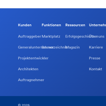
Kunden
Funktionen
Ressourcen
Unterne
Auftraggeber
Marktplatz
Erfolgsgeschichten
Über uns
Generalunternehmer
Bauverzeichnis
Magazin
Karriere
Projektentwickler
Presse
Architekten
Kontakt
Auftragnehmer
©
2026