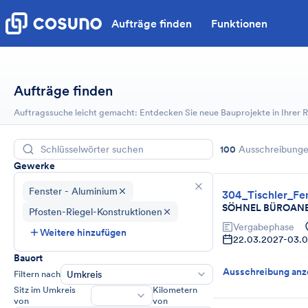
Aufträge finden
Funktionen
Aufträge finden
Auftragssuche leicht gemacht: Entdecken Sie neue Bauprojekte in Ihrer
100
Ausschreibung
Gewerke
Fenster - Aluminium
304_Tischler_Fe
SÖHNEL BÜROAN
Pfosten-Riegel-Konstruktionen
Vergabephase
Weitere hinzufügen
22.03.2027
-
03.0
Bauort
Ausschreibung anz
Filtern nach
Umkreis
Sitz im Umkreis
Kilometern
von
von