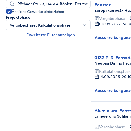
Fenster
Europakarree2- Ha
Ähnliche Gewerke einbeziehen
Projektphase
Vergabephase
03.05.2027
-
30.
Vergabephase, Kalkulationsphase
Bauzeit
Erweiterte Filter anzeigen
Ausschreibung anz
Beginn
Ende
Abgabefrist
0133 P-R-Fassad
Endet in mehr als
Tag(en)
Neubau Dining Faci
Abgelaufene Ausschreibungen anzeigen,
Kalkulationsphas
wenn noch Angebote angenommen werden.
14.09.2026
-
20.1
Projektart
Auswählen
Ausschreibung anz
Aluminium-Fenste
Erneuerung Schlam
Vergabephase