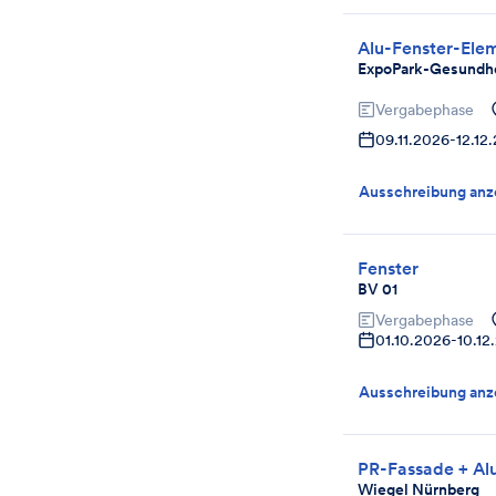
Alu-Fenster-Ele
ExpoPark-Gesundh
Vergabephase
09.11.2026
-
12.12
Ausschreibung anz
Fenster
BV 01
Vergabephase
01.10.2026
-
10.12
Ausschreibung anz
PR-Fassade + Al
Wiegel Nürnberg