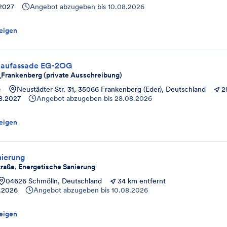
.2027
Angebot abzugeben bis
10.08.2026
eigen
baufassade EG-2OG
rankenberg (private Ausschreibung)
e
Neustädter Str. 31, 35066 Frankenberg (Eder), Deutschland
2
8.2027
Angebot abzugeben bis
28.08.2026
eigen
nierung
traße, Energetische Sanierung
04626 Schmölln, Deutschland
34 km entfernt
0.2026
Angebot abzugeben bis
10.08.2026
eigen