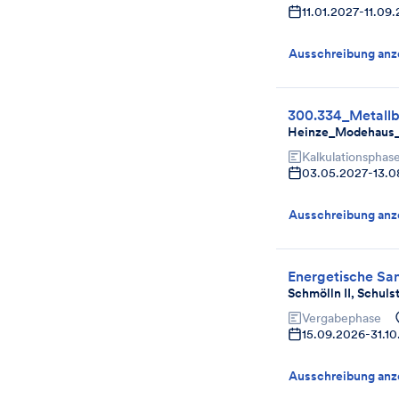
11.01.2027
-
11.09
Ausschreibung anz
300.334_Metall
Heinze_Modehaus_F
Kalkulationsphas
03.05.2027
-
13.0
Ausschreibung anz
Energetische Sa
Schmölln II, Schuls
Vergabephase
15.09.2026
-
31.1
Ausschreibung anz