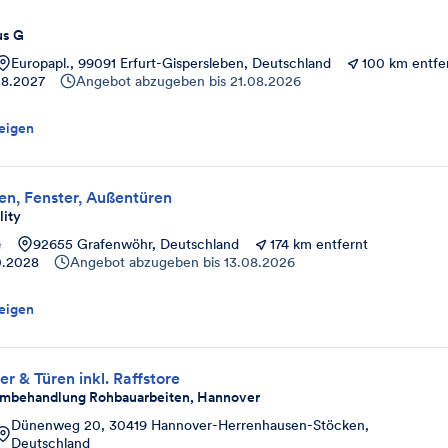
us G
Europapl., 99091 Erfurt-Gispersleben, Deutschland
100 km entfe
08.2027
Angebot abzugeben bis
21.08.2026
eigen
en, Fenster, Außentüren
lity
e
92655 Grafenwöhr, Deutschland
174 km entfernt
0.2028
Angebot abzugeben bis
13.08.2026
eigen
r & Türen inkl. Raffstore
mbehandlung Rohbauarbeiten, Hannover
Dünenweg 20, 30419 Hannover-Herrenhausen-Stöcken,
Deutschland