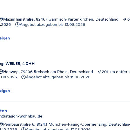
Maximilianstraße, 82467 Garmisch-Partenkirchen, Deutschland
6
2.2026
Angebot abzugeben bis
13.08.2026
eigen
eg, WEILER, 4 DHH
Hohweg, 79206 Breisach am Rhein, Deutschland
201 km entfern
1.08.2026
Angebot abzugeben bis
11.08.2026
eigen
ten
pem@stauch-wohnbau.de
Pembaurstraße 6, 81243 München-Pasing-Obermenzing, Deutschlan
5.10.2026
Angebot abzugeben bis
17.08.2026