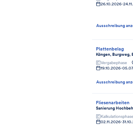
26.10.2026
-
24.11
Ausschreibung anz
Plattenbelag
Köngen, Burgweg, 
Vergabephase
19.10.2026
-
05.07
Ausschreibung anz
Fliesenarbeiten
Sanierung Hochbehä
Kalkulationsphas
02.11.2026
-
31.10