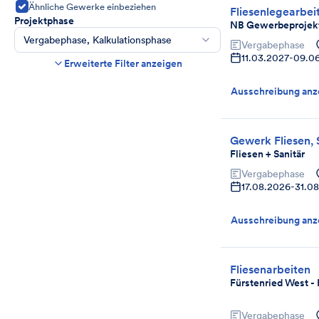
Ähnliche Gewerke einbeziehen
Fliesenlegearbei
Projektphase
NB Gewerbeprojekt
Vergabephase, Kalkulationsphase
Vergabephase
11.03.2027
-
09.0
Bauzeit
Erweiterte Filter anzeigen
Beginn
Ende
Ausschreibung anz
Abgabefrist
Endet in mehr als
Tag(en)
Gewerk Fliesen, 
Abgelaufene Ausschreibungen anzeigen,
wenn noch Angebote angenommen werden.
Fliesen + Sanitär
Projektart
Vergabephase
Auswählen
17.08.2026
-
31.0
Ausschreibung anz
Fliesenarbeiten
Fürstenried West -
Vergabephase