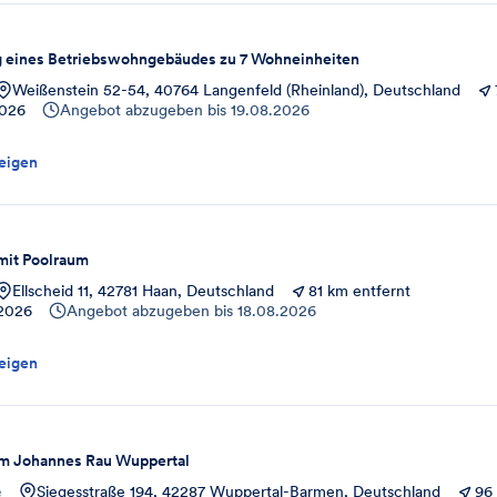
g eines Betriebswohngebäudes zu 7 Wohneinheiten
Weißenstein 52-54, 40764 Langenfeld (Rheinland), Deutschland
2026
Angebot abzugeben bis
19.08.2026
eigen
mit Poolraum
Ellscheid 11, 42781 Haan, Deutschland
81 km entfernt
.2026
Angebot abzugeben bis
18.08.2026
eigen
m Johannes Rau Wuppertal
e
Siegesstraße 194, 42287 Wuppertal-Barmen, Deutschland
96