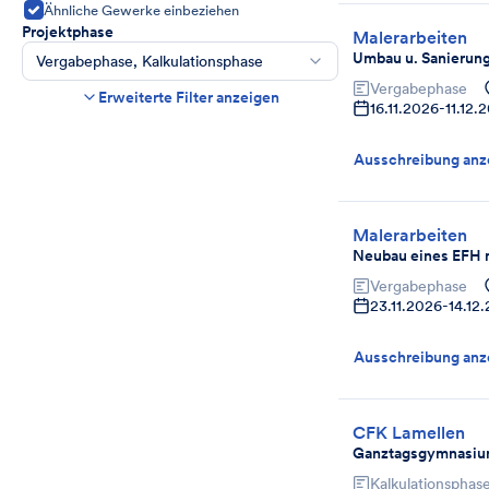
Ähnliche Gewerke einbeziehen
Projektphase
Malerarbeiten
Umbau u. Sanierun
Vergabephase, Kalkulationsphase
Vergabephase
Bauzeit
Erweiterte Filter anzeigen
16.11.2026
-
11.12.
Beginn
Ende
Ausschreibung anz
Abgabefrist
Endet in mehr als
Tag(en)
Abgelaufene Ausschreibungen anzeigen,
Malerarbeiten
wenn noch Angebote angenommen werden.
Neubau eines EFH 
Projektart
Auswählen
Vergabephase
23.11.2026
-
14.12
Ausschreibung anz
CFK Lamellen
Ganztagsgymnasiu
Kalkulationsphas