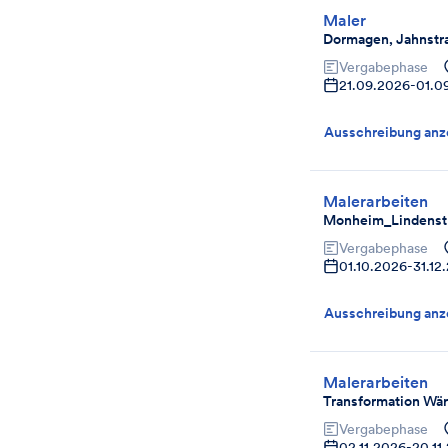
Maler
Dormagen, Jahnstr
Vergabephase
21.09.2026
-
01.0
Ausschreibung anz
Malerarbeiten
Monheim_Lindenst
Vergabephase
01.10.2026
-
31.12
Ausschreibung anz
Malerarbeiten
Transformation Wä
Vergabephase
02.11.2026
-
20.11