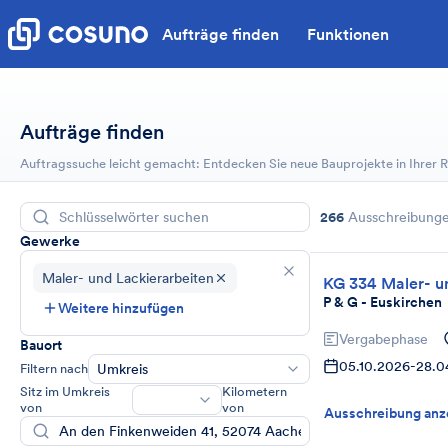
Aufträge finden
Funktionen
Aufträge finden
Auftragssuche leicht gemacht: Entdecken Sie neue Bauprojekte in Ihrer
266
Ausschreibung
Gewerke
Maler- und Lackierarbeiten
KG 334 Maler- u
P & G - Euskirchen
Weitere hinzufügen
Vergabephase
Bauort
05.10.2026
-
28.0
Filtern nach
Umkreis
Sitz im Umkreis
Kilometern
von
von
Ausschreibung anz