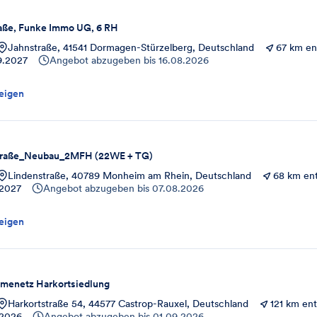
aße, Funke Immo UG, 6 RH
Jahnstraße, 41541 Dormagen-Stürzelberg, Deutschland
67 km en
9.2027
Angebot abzugeben bis
16.08.2026
eigen
raße_Neubau_2MFH (22WE + TG)
Lindenstraße, 40789 Monheim am Rhein, Deutschland
68 km ent
.2027
Angebot abzugeben bis
07.08.2026
eigen
rmenetz Harkortsiedlung
Harkortstraße 54, 44577 Castrop-Rauxel, Deutschland
121 km ent
.2026
Angebot abzugeben bis
01.09.2026