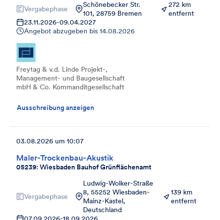
Schönebecker Str.
272 km
Vergabephase
101, 28759 Bremen
entfernt
23.11.2026
-
09.04.2027
Angebot abzugeben bis
14.08.2026
Freytag & v.d. Linde Projekt-,
Management- und Baugesellschaft
mbH & Co. Kommanditgesellschaft
Ausschreibung anzeigen
03.08.2026 um 10:07
Maler-Trockenbau-Akustik
05239: Wiesbaden Bauhof Grünflächenamt
Ludwig-Wolker-Straße
8, 55252 Wiesbaden-
139 km
Vergabephase
Mainz-Kastel,
entfernt
Deutschland
07.09.2026
-
18.09.2026