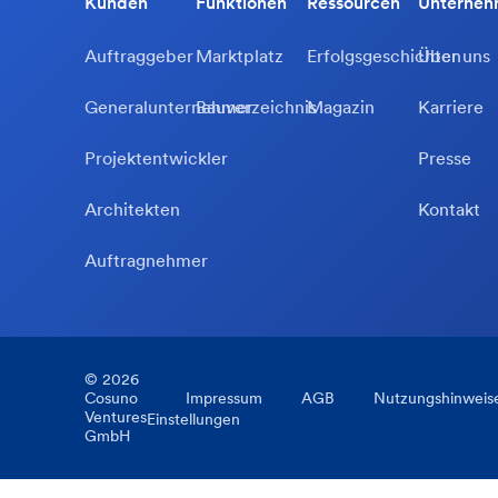
Kunden
Funktionen
Ressourcen
Unterne
Auftraggeber
Marktplatz
Erfolgsgeschichten
Über uns
Generalunternehmer
Bauverzeichnis
Magazin
Karriere
Projektentwickler
Presse
Architekten
Kontakt
Auftragnehmer
©
2026
Cosuno
Impressum
AGB
Nutzungshinweis
Ventures
Einstellungen
GmbH