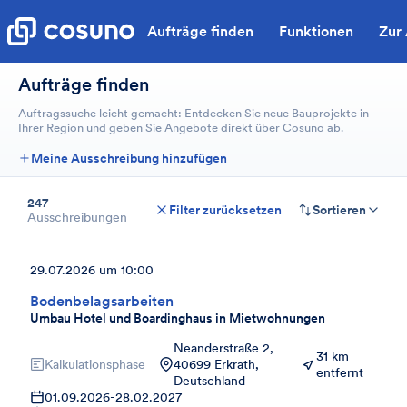
Aufträge finden
Funktionen
Zur
Aufträge finden
Auftragssuche leicht gemacht: Entdecken Sie neue Bauprojekte in
Ihrer Region und geben Sie Angebote direkt über Cosuno ab.
Meine Ausschreibung hinzufügen
247
Filter zurücksetzen
Sortieren
Ausschreibungen
29.07.2026 um 10:00
Bodenbelagsarbeiten
Umbau Hotel und Boardinghaus in Mietwohnungen
Neanderstraße 2,
31 km
Kalkulationsphase
40699 Erkrath,
entfernt
Deutschland
01.09.2026
-
28.02.2027